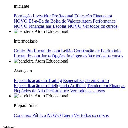
Iniciante
Formação Investidor Profissional
Educação Financeira
NOVO
Bê-a-Bá da Bolsa de Valores
Atom Performance
NOVO
Finanças nas Escolas
NOVO
Ver todos os cursos
Intermediario
Cripto Pro
Lucrando com Leilão
Construção de Patrimônio
Lucrando com Juros
Opções Inteligentes
Ver todos os cursos
Avançado
Especialização em Trading
Especialização em Cripto
Especialização em Inteligência Artificial
Técnico em Finanças
Negócios de Alta Performance
Ver todos os cursos
Preparatórios
Concurso Público
NOVO
Enem
Ver todos os cursos
Políticas