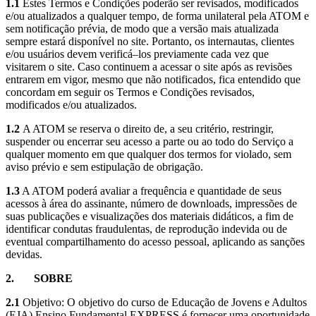
1.1
Estes Termos e Condições poderão ser revisados, modificados
e/ou atualizados a qualquer tempo, de forma unilateral pela ATOM e
sem notificação prévia, de modo que a versão mais atualizada
sempre estará disponível no site. Portanto, os internautas, clientes
e/ou usuários devem verificá–los previamente cada vez que
visitarem o site. Caso continuem a acessar o site após as revisões
entrarem em vigor, mesmo que não notificados, fica entendido que
concordam em seguir os Termos e Condições revisados,
modificados e/ou atualizados.
1.2
A ATOM se reserva o direito de, a seu critério, restringir,
suspender ou encerrar seu acesso a parte ou ao todo do Serviço a
qualquer momento em que qualquer dos termos for violado, sem
aviso prévio e sem estipulação de obrigação.
1.3
A ATOM poderá avaliar a frequência e quantidade de seus
acessos à área do assinante, número de downloads, impressões de
suas publicações e visualizações dos materiais didáticos, a fim de
identificar condutas fraudulentas, de reprodução indevida ou de
eventual compartilhamento do acesso pessoal, aplicando as sanções
devidas.
2.
SOBRE
2.1
Objetivo: O objetivo do curso de Educação de Jovens e Adultos
(EJA) Ensino Fundamental EXPRESS é fornecer uma oportunidade