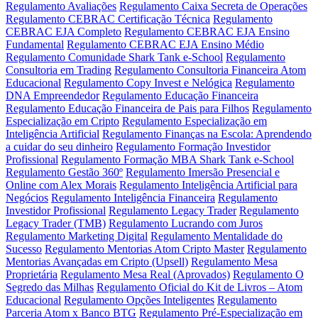
Regulamento Avaliações
Regulamento Caixa Secreta de Operações
Regulamento CEBRAC Certificação Técnica
Regulamento
CEBRAC EJA Completo
Regulamento CEBRAC EJA Ensino
Fundamental
Regulamento CEBRAC EJA Ensino Médio
Regulamento Comunidade Shark Tank e-School
Regulamento
Consultoria em Trading
Regulamento Consultoria Financeira Atom
Educacional
Regulamento Copy Invest e Nelógica
Regulamento
DNA Empreendedor
Regulamento Educação Financeira
Regulamento Educação Financeira de Pais para Filhos
Regulamento
Especialização em Cripto
Regulamento Especialização em
Inteligência Artificial
Regulamento Finanças na Escola: Aprendendo
a cuidar do seu dinheiro
Regulamento Formação Investidor
Profissional
Regulamento Formação MBA Shark Tank e-School
Regulamento Gestão 360º
Regulamento Imersão Presencial e
Online com Alex Morais
Regulamento Inteligência Artificial para
Negócios
Regulamento Inteligência Financeira
Regulamento
Investidor Profissional
Regulamento Legacy Trader
Regulamento
Legacy Trader (TMB)
Regulamento Lucrando com Juros
Regulamento Marketing Digital
Regulamento Mentalidade do
Sucesso
Regulamento Mentorias Atom Cripto Master
Regulamento
Mentorias Avançadas em Cripto (Upsell)
Regulamento Mesa
Proprietária
Regulamento Mesa Real (Aprovados)
Regulamento O
Segredo das Milhas
Regulamento Oficial do Kit de Livros – Atom
Educacional
Regulamento Opções Inteligentes
Regulamento
Parceria Atom x Banco BTG
Regulamento Pré-Especialização em