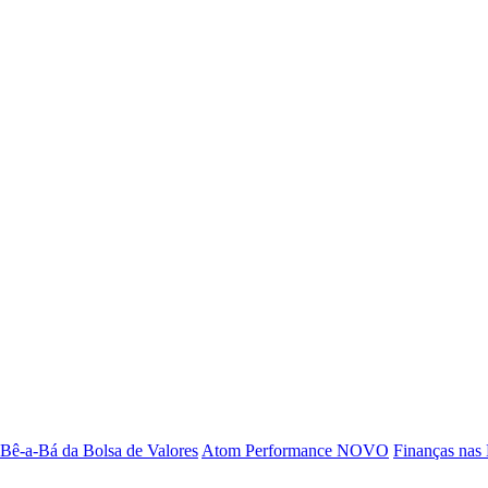
Bê-a-Bá da Bolsa de Valores
Atom Performance
NOVO
Finanças nas