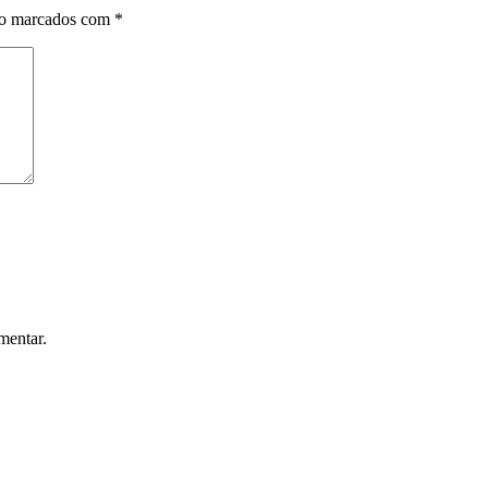
ão marcados com
*
mentar.