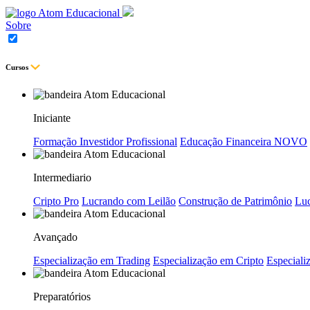
Sobre
Cursos
Iniciante
Formação Investidor Profissional
Educação Financeira
NOVO
Intermediario
Cripto Pro
Lucrando com Leilão
Construção de Patrimônio
Luc
Avançado
Especialização em Trading
Especialização em Cripto
Especializ
Preparatórios