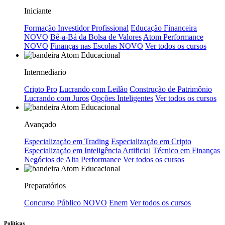
Iniciante
Formação Investidor Profissional
Educação Financeira
NOVO
Bê-a-Bá da Bolsa de Valores
Atom Performance
NOVO
Finanças nas Escolas
NOVO
Ver todos os cursos
Intermediario
Cripto Pro
Lucrando com Leilão
Construção de Patrimônio
Lucrando com Juros
Opções Inteligentes
Ver todos os cursos
Avançado
Especialização em Trading
Especialização em Cripto
Especialização em Inteligência Artificial
Técnico em Finanças
Negócios de Alta Performance
Ver todos os cursos
Preparatórios
Concurso Público
NOVO
Enem
Ver todos os cursos
Políticas