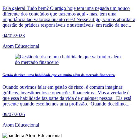
Fala galera! Tudo bem? O artigo hoje tem uma pegada um pouco
diferente dos conteúdos que trazemos aqui - mas, tem uma
importância tão valorosa quanto eles! Nesse artigo, vamos abordar a
questão de práticas responsáveis e sustentáveis, em razão da nec...
04/05/2023
Atom Educacional
Gestão de risco: uma habilidade que vai muito além do mercado financeiro
Quando ouvimos falar em gestão de risco, é comum imaginar
gráficos, investimentos e operações financeiras. Mas a verdade é
que essa habilidade faz parte da vida de qualquer pessoa. Ela está
presente quando escolhemos uma profissão. Quando decidimo...
09/07/2026
Atom Educacional