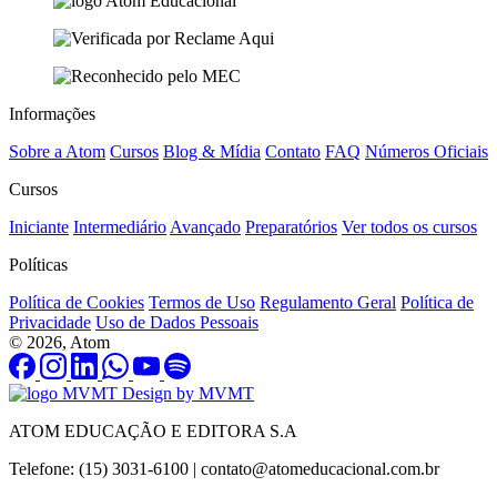
Informações
Sobre a Atom
Cursos
Blog & Mídia
Contato
FAQ
Números Oficiais
Cursos
Iniciante
Intermediário
Avançado
Preparatórios
Ver todos os cursos
Políticas
Política de Cookies
Termos de Uso
Regulamento Geral
Política de
Privacidade
Uso de Dados Pessoais
© 2026, Atom
Design by MVMT
ATOM EDUCAÇÃO E EDITORA S.A
Telefone: (15) 3031-6100 |
contato@atomeducacional.com.br