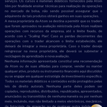
serviços. Os cursos e materiais didáticos fornecidos pela Atom
têm por finalidade ensinar técnicas para realização de operações
no mercado de bolsa, não sendo possível assegurar que o
adquirente de tais produtos obterá ganhos em suas operações.
A mesa proprietária da Atom se destina a permitir que os traders
que forem aprovados na avaliação ministrada pela Atom realizem
operações com recursos da empresa, até o limite fixado, de
acordo com o “Scaling Plan”. Caso as perdas decorrentes das
operações com o trader alcancem o limite estabelecido, ele
deixará de integrar a mesa proprietária. Caso o trader deseje
reingressar na mesa proprietária, ele deverá se submeter a
reciclagem de aprendizado e nova avaliação.
Nenhuma informação apresentada constitui uma recomendação
da Atom ou de suas afiliadas para comprar, vender ou manter
qualquer ativo, produto ou instrumento financeiro aqui discutidos
ou se engajar em qualquer estratégia de investimento específico.
Todos os materiais didáticos e conteúdos estão protegidos pelas
leis de direito autorais. Nenhuma parte deles podem ser
copiados, reproduzidos, distribuídos, republicados, apresentados,
anunciados ou transmitidos de nenhuma maneira ou por nenhum
meio, incluindo, mas não limitado a meios eletrônicos, mecânicos,
de fotocópia, de gravação ou de qualquer outra índole, sem a