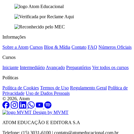
Informações
Sobre a Atom
Cursos
Blog & Mídia
Contato
FAQ
Números Oficiais
Cursos
Iniciante
Intermediário
Avançado
Preparatórios
Ver todos os cursos
Políticas
Política de Cookies
Termos de Uso
Regulamento Geral
Política de
Privacidade
Uso de Dados Pessoais
© 2026, Atom
Design by MVMT
ATOM EDUCAÇÃO E EDITORA S.A
Telefone: (15) 3031-6100 |
contato@atomeducacional.com.br