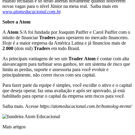
estarão fechadas e só serão abertas novamente quando houverem
novas vagas para o nível Júnior na mesa real. Saiba mais em
www.atomeducacional.com.br
.
Sobre a Atom
A
Atom
S/A foi fundada por Joaquim Paiffer e Carol Paiffer com o
intuito de financiar
Traders
para operarem no mercado financeiro.
Hoje é a maior empresa da América Latina e já financiou mais de
2
.
000
(dois mil)
Traders
em todo Brasil.
As principais vantagens de ser um
Trader
Atom
é contar com alta
alavancagem para turbinar seus ganhos, ter um sistema de risco que
limita as perdas, suporte e assessoria para você evoluir e
principalmente, não correr riscos com seu capital.
Para fazer parte da equipe é simples, você escolhe o ativo e o capital
que deseja operar, faz uma avaliação e após ser aprovado, já está
habilitado para operar o capital da empresa sem riscos para você.
Saiba mais. Acesse
https://atomeducacional.com.br/homolog-mvmt/
Mais artigos