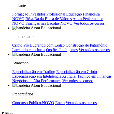
Iniciante
Formação Investidor Profissional
Educação Financeira
NOVO
Bê-a-Bá da Bolsa de Valores
Atom Performance
NOVO
Finanças nas Escolas
NOVO
Ver todos os cursos
Intermediario
Cripto Pro
Lucrando com Leilão
Construção de Patrimônio
Lucrando com Juros
Opções Inteligentes
Ver todos os cursos
Avançado
Especialização em Trading
Especialização em Cripto
Especialização em Inteligência Artificial
Técnico em Finanças
Negócios de Alta Performance
Ver todos os cursos
Preparatórios
Concurso Público
NOVO
Enem
Ver todos os cursos
Políticas