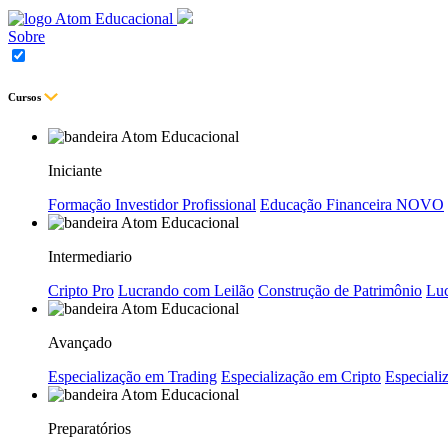
Sobre
Cursos
Iniciante
Formação Investidor Profissional
Educação Financeira
NOVO
Intermediario
Cripto Pro
Lucrando com Leilão
Construção de Patrimônio
Luc
Avançado
Especialização em Trading
Especialização em Cripto
Especializ
Preparatórios