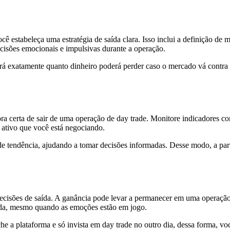
 estabeleça uma estratégia de saída clara. Isso inclui a definição de me
ecisões emocionais e impulsivas durante a operação.
rá exatamente quanto dinheiro poderá perder caso o mercado vá contra a
ora certa de sair de uma operação de day trade. Monitore indicadore
 ativo que você está negociando.
e tendência, ajudando a tomar decisões informadas. Desse modo, a parti
ecisões de saída. A ganância pode levar a permanecer em uma operação
saída, mesmo quando as emoções estão em jogo.
che a plataforma e só invista em day trade no outro dia, dessa forma, v