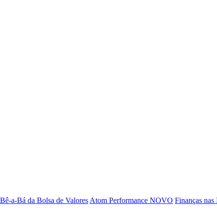
Bê-a-Bá da Bolsa de Valores
Atom Performance
NOVO
Finanças nas