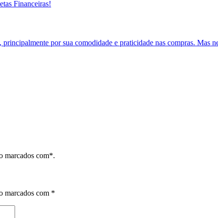
a, principalmente por sua comodidade e praticidade nas compras. Mas n
ão marcados com*.
ão marcados com
*