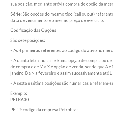
sua posição, mediante prévia compra de opção da mes
Série:
São opções do mesmo tipo (call ou put) referen
data de vencimento e o mesmo preço de exercício.
Codificação das Opções
São sete posições:
– As 4 primeiras referentes ao código do ativo no merc
– A quinta letra indica se é uma opção de compra ou de
de compra e de M a X é opção de venda, sendo que A e
janeiro, B e N a fevereiro e assim sucessivamente até L
– A sexta e sétima posições são numéricas e referem-se 
Exemplo:
PETRA30
PETR: código da empresa Petrobras;