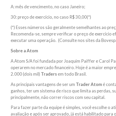
A: mês de vencimento, no caso Janeiro;
30: preço de exercício, no caso R$ 30,00(*)
(*) Esses números são geralmente semelhantes ao preço
Recomenda-se, sempre verificar o preço de exercício e
executar uma operação. (Consulte nos sites da Bovesp
Sobre a Atom
A Atom S/A foi fundada por Joaquim Paiffer e Carol Pai
operarem no mercado financeiro. Hoje é a maior empres
2.000 (dois mil)
Traders
em todo Brasil.
As principais vantagens de ser um
Trader
Atom
é cont
ganhos, ter um sistema de risco que limita as perdas, s
principalmente, não correr riscos com seu capital.
Para fazer parte da equipe é simples, você escolhe o at
avaliação e após ser aprovado, já está habilitado para