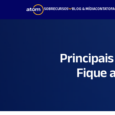
SOBRE
CURSOS
BLOG & MÍDIA
CONTATO
FA
Principai
Fique 