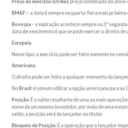
Preço de exercício (strike):
preço combinado do ativo-
BM&F
– a data é sempre na quarta-feira mais próxima 
Bovespa
– a expiração acontece sempre na 3º segunda
data de vencimento é que se pode exercer o direito de
Europeia
Neste tipo, o exercício pode ser feito somente no ven
Americana
O direito pode ser feito a qualquer momento do lanç
No
Brasil
: é comum utilizar a opção americana para as C
Posição:
É o saldo resultante de uma ou mais operaçõe
nome de um mesmo investidor, por meio de uma mesm
saldo, a posição será de lançador ou titular.
Bloqueio de Posição:
É a operação que o lançador imped