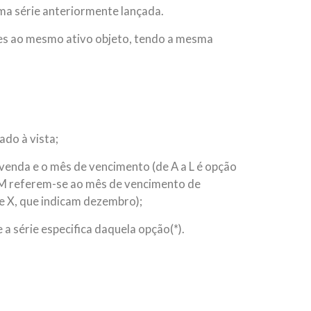
ma série anteriormente lançada.
tes ao mesmo ativo objeto, tendo a mesma
ado à vista;
 venda e o mês de vencimento (de A a L é opção
 M referem-se ao mês de vencimento de
 e X, que indicam dezembro);
a série especifica daquela opção(*).