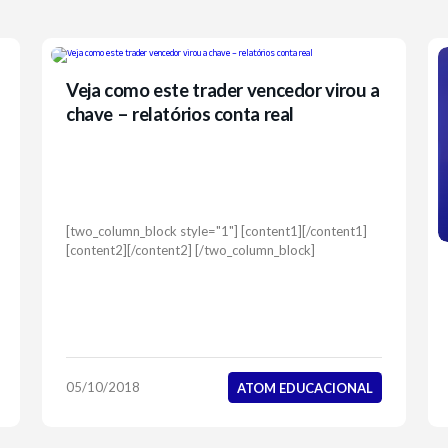
Veja como este trader vencedor virou a
chave – relatórios conta real
[two_column_block style="1"] [content1][/content1]
[content2][/content2] [/two_column_block]
05/10/2018
ATOM EDUCACIONAL