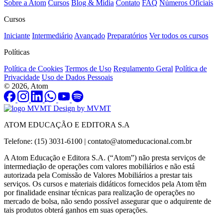
Sobre a Atom
Cursos
Blog & Mídia
Contato
FAQ
Números Oficiais
Cursos
Iniciante
Intermediário
Avançado
Preparatórios
Ver todos os cursos
Políticas
Política de Cookies
Termos de Uso
Regulamento Geral
Política de
Privacidade
Uso de Dados Pessoais
© 2026, Atom
Design by MVMT
ATOM EDUCAÇÃO E EDITORA S.A
Telefone: (15) 3031-6100 |
contato@atomeducacional.com.br
A Atom Educação e Editora S.A. (“Atom”) não presta serviços de
intermediação de operações com valores mobiliários e não está
autorizada pela Comissão de Valores Mobiliários a prestar tais
serviços. Os cursos e materiais didáticos fornecidos pela Atom têm
por finalidade ensinar técnicas para realização de operações no
mercado de bolsa, não sendo possível assegurar que o adquirente de
tais produtos obterá ganhos em suas operações.