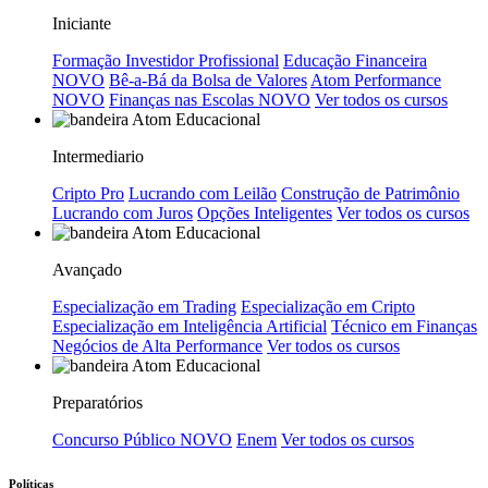
Iniciante
Formação Investidor Profissional
Educação Financeira
NOVO
Bê-a-Bá da Bolsa de Valores
Atom Performance
NOVO
Finanças nas Escolas
NOVO
Ver todos os cursos
Intermediario
Cripto Pro
Lucrando com Leilão
Construção de Patrimônio
Lucrando com Juros
Opções Inteligentes
Ver todos os cursos
Avançado
Especialização em Trading
Especialização em Cripto
Especialização em Inteligência Artificial
Técnico em Finanças
Negócios de Alta Performance
Ver todos os cursos
Preparatórios
Concurso Público
NOVO
Enem
Ver todos os cursos
Políticas