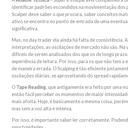
A
Análise Técnica
– Super e inseparável companheira d
identificar padrões escondidos na movimentação dos p
Scalper deve saber o que procura, saber conceitos mat
ativo se encontra no ponto de entrada de uma eventual
significativa.
Mas, no day trader ela ainda há falta de consistência. 
interpretações, as oscilações de mercado não são. Na 
difíceis de serem analisados dos que os de longo prazo.
experiência de leitura. Por isso, para os que não tem a 
de maneira errada. O Scalping é tão eficiente justamen
oscilações diárias, se aproveitando do spread rapidam
O
Tape Reading
, que antigamente era feito por uma má
então fácil perceber os momentos de maior intensidad
mais afoita. Hoje, é basicamente a mesma coisa, porém, 
mas sem a voz alta e intensa.
Por isso, é importante saber ler corretamente. Podendo
oportunidades.