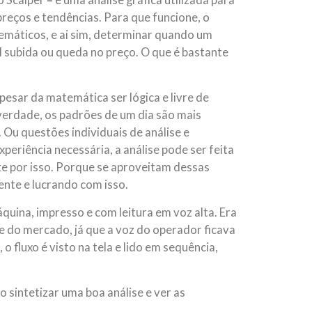
o Scalper
–
é uma análise gráfica utilizada para
reços e tendências. Para que funcione, o
emáticos, e ai sim, determinar quando um
 subida ou queda no preço. O que é bastante
Apesar da matemática ser lógica e livre de
verdade, os padrões de um dia são mais
 Ou questões individuais de análise e
experiência necessária, a análise pode ser feita
te por isso. Porque se aproveitam dessas
ente e lucrando com isso.
quina, impresso e com leitura em voz alta. Era
e do mercado, já que a voz do operador ficava
o fluxo é visto na tela e lido em sequência,
 sintetizar uma boa análise e ver as