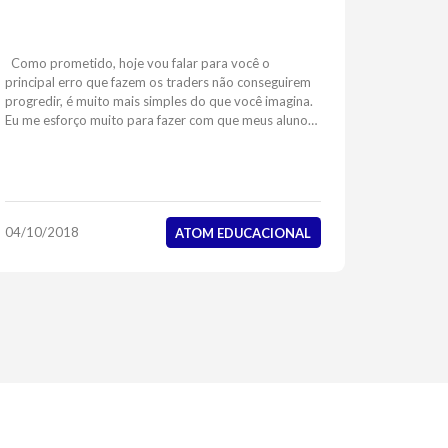
Como prometido, hoje vou falar para você o
principal erro que fazem os traders não conseguirem
progredir, é muito mais simples do que você imagina.
Eu me esforço muito para fazer com que meus alunos
do curso intensivo consigam entender o impac...
04/10/2018
ATOM EDUCACIONAL