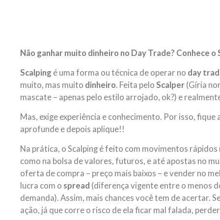
Não ganhar muito dinheiro no Day Trade? Conhece o 
Scalping
é uma forma ou técnica de operar no
day tra
muito, mas muito
dinheiro
. Feita pelo
Scalper
(Gíria no
mascate – apenas pelo estilo arrojado, ok?) e realmente
Mas, exige experiência e conhecimento. Por isso, fique
aprofunde e depois aplique!!
Na prática, o Scalping é feito com movimentos rápidos
como na bolsa de valores, futuros, e até apostas no m
oferta de compra – preço mais baixos – e vender no me
lucra com o
spread
(diferença vigente entre o menos d
demanda). Assim, mais chances você tem de acertar. S
ação, já que corre o risco de ela ficar mal falada, perder