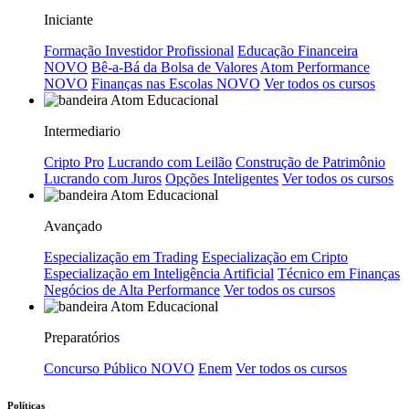
Iniciante
Formação Investidor Profissional
Educação Financeira
NOVO
Bê-a-Bá da Bolsa de Valores
Atom Performance
NOVO
Finanças nas Escolas
NOVO
Ver todos os cursos
Intermediario
Cripto Pro
Lucrando com Leilão
Construção de Patrimônio
Lucrando com Juros
Opções Inteligentes
Ver todos os cursos
Avançado
Especialização em Trading
Especialização em Cripto
Especialização em Inteligência Artificial
Técnico em Finanças
Negócios de Alta Performance
Ver todos os cursos
Preparatórios
Concurso Público
NOVO
Enem
Ver todos os cursos
Políticas