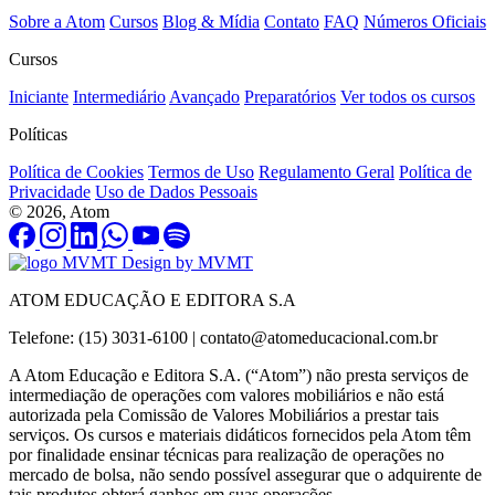
Sobre a Atom
Cursos
Blog & Mídia
Contato
FAQ
Números Oficiais
Cursos
Iniciante
Intermediário
Avançado
Preparatórios
Ver todos os cursos
Políticas
Política de Cookies
Termos de Uso
Regulamento Geral
Política de
Privacidade
Uso de Dados Pessoais
© 2026, Atom
Design by MVMT
ATOM EDUCAÇÃO E EDITORA S.A
Telefone: (15) 3031-6100 |
contato@atomeducacional.com.br
A Atom Educação e Editora S.A. (“Atom”) não presta serviços de
intermediação de operações com valores mobiliários e não está
autorizada pela Comissão de Valores Mobiliários a prestar tais
serviços. Os cursos e materiais didáticos fornecidos pela Atom têm
por finalidade ensinar técnicas para realização de operações no
mercado de bolsa, não sendo possível assegurar que o adquirente de
tais produtos obterá ganhos em suas operações.