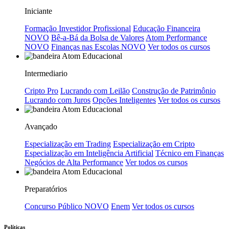
Iniciante
Formação Investidor Profissional
Educação Financeira
NOVO
Bê-a-Bá da Bolsa de Valores
Atom Performance
NOVO
Finanças nas Escolas
NOVO
Ver todos os cursos
Intermediario
Cripto Pro
Lucrando com Leilão
Construção de Patrimônio
Lucrando com Juros
Opções Inteligentes
Ver todos os cursos
Avançado
Especialização em Trading
Especialização em Cripto
Especialização em Inteligência Artificial
Técnico em Finanças
Negócios de Alta Performance
Ver todos os cursos
Preparatórios
Concurso Público
NOVO
Enem
Ver todos os cursos
Políticas