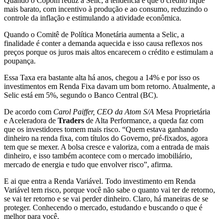
Quando o Copom reduz a Selic, a tendência é que o crédito fique
mais barato, com incentivo à produção e ao consumo, reduzindo o
controle da inflação e estimulando a atividade econômica.
Quando o Comitê de Política Monetária aumenta a Selic, a
finalidade é conter a demanda aquecida e isso causa reflexos nos
preços porque os juros mais altos encarecem o crédito e estimulam a
poupança.
Essa Taxa era bastante alta há anos, chegou a 14% e por isso os
investimentos em Renda Fixa davam um bom retorno. Atualmente, a
Selic está em 5%, segundo o Banco Central (BC).
De acordo com
Carol Paiffer, CEO da Atom S/A
Mesa Proprietária
e Aceleradora de
Traders
de Alta Performance, a queda faz com
que os investidores tomem mais risco. “Quem estava ganhando
dinheiro na renda fixa, com títulos do Governo, pré-fixados, agora
tem que se mexer. A bolsa cresce e valoriza, com a entrada de mais
dinheiro, e isso também acontece com o mercado imobiliário,
mercado de energia e tudo que envolver risco”, afirma.
E ai que entra a Renda Variável. Todo investimento em Renda
Variável tem risco, porque você não sabe o quanto vai ter de retorno,
se vai ter retorno e se vai perder dinheiro. Claro, há maneiras de se
proteger. Conhecendo o mercado, estudando e buscando o que é
melhor para você.