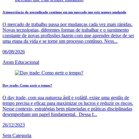
A importância do aprendizado contínuo em um mercado que está sempre mudando
O mercado de trabalho passa por mudanças cada vez mais rápidas.
Novas tecnologias, diferentes formas de trabalhar e o surgimento
constante de novas profissões fazem com que aprender deixe de ser
uma etapa da vida e se torne um processo contínuo. Ness...
06/08/2026
Atom Educacional
Day trade: Como gerir o tempo?
O day trade, com sua natureza ágil e volátil, exige uma gestão de
tempo precisa e eficaz para maximizar os lucros e reduzir os riscos.
Nesse contexto, estratégias bem planejadas e práticas disciplinadas
desempenham um papel fundamental. Dessa f...
26/12/2023
Sem Categoria