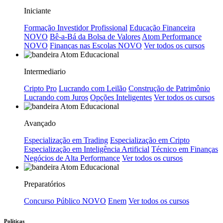
Iniciante
Formação Investidor Profissional
Educação Financeira
NOVO
Bê-a-Bá da Bolsa de Valores
Atom Performance
NOVO
Finanças nas Escolas
NOVO
Ver todos os cursos
Intermediario
Cripto Pro
Lucrando com Leilão
Construção de Patrimônio
Lucrando com Juros
Opções Inteligentes
Ver todos os cursos
Avançado
Especialização em Trading
Especialização em Cripto
Especialização em Inteligência Artificial
Técnico em Finanças
Negócios de Alta Performance
Ver todos os cursos
Preparatórios
Concurso Público
NOVO
Enem
Ver todos os cursos
Políticas