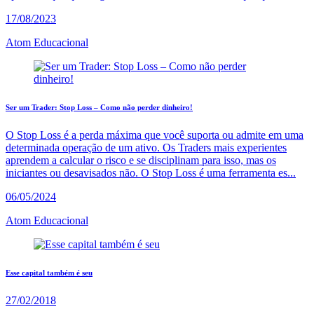
17/08/2023
Atom Educacional
Ser um Trader: Stop Loss – Como não perder dinheiro!
O Stop Loss é a perda máxima que você suporta ou admite em uma
determinada operação de um ativo. Os Traders mais experientes
aprendem a calcular o risco e se disciplinam para isso, mas os
iniciantes ou desavisados não. O Stop Loss é uma ferramenta es...
06/05/2024
Atom Educacional
Esse capital também é seu
27/02/2018