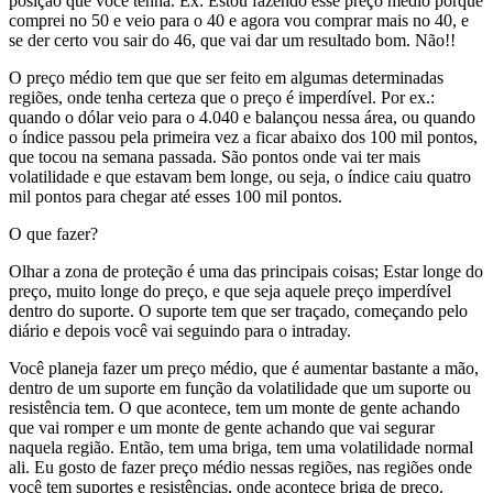
posição que você tenha. Ex: Estou fazendo esse preço médio porque
comprei no 50 e veio para o 40 e agora vou comprar mais no 40, e
se der certo vou sair do 46, que vai dar um resultado bom. Não!!
O preço médio tem que que ser feito em algumas determinadas
regiões, onde tenha certeza que o preço é imperdível. Por ex.:
quando o dólar veio para o 4.040 e balançou nessa área, ou quando
o índice passou pela primeira vez a ficar abaixo dos 100 mil pontos,
que tocou na semana passada. São pontos onde vai ter mais
volatilidade e que estavam bem longe, ou seja, o índice caiu quatro
mil pontos para chegar até esses 100 mil pontos.
O que fazer?
Olhar a zona de proteção é uma das principais coisas; Estar longe do
preço, muito longe do preço, e que seja aquele preço imperdível
dentro do suporte. O suporte tem que ser traçado, começando pelo
diário e depois você vai seguindo para o intraday.
Você planeja fazer um preço médio, que é aumentar bastante a mão,
dentro de um suporte em função da volatilidade que um suporte ou
resistência tem. O que acontece, tem um monte de gente achando
que vai romper e um monte de gente achando que vai segurar
naquela região. Então, tem uma briga, tem uma volatilidade normal
ali. Eu gosto de fazer preço médio nessas regiões, nas regiões onde
você tem suportes e resistências, onde acontece briga de preço.