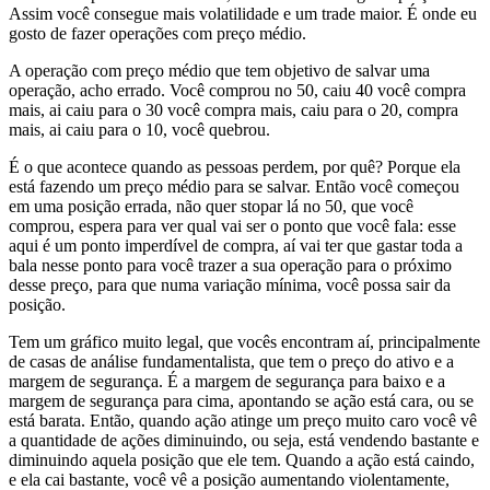
Assim você consegue mais volatilidade e um trade maior. É onde eu
gosto de fazer operações com preço médio.
A operação com preço médio que tem objetivo de salvar uma
operação, acho errado. Você comprou no 50, caiu 40 você compra
mais, ai caiu para o 30 você compra mais, caiu para o 20, compra
mais, ai caiu para o 10, você quebrou.
É o que acontece quando as pessoas perdem, por quê? Porque ela
está fazendo um preço médio para se salvar. Então você começou
em uma posição errada, não quer stopar lá no 50, que você
comprou, espera para ver qual vai ser o ponto que você fala: esse
aqui é um ponto imperdível de compra, aí vai ter que gastar toda a
bala nesse ponto para você trazer a sua operação para o próximo
desse preço, para que numa variação mínima, você possa sair da
posição.
Tem um gráfico muito legal, que vocês encontram aí, principalmente
de casas de análise fundamentalista, que tem o preço do ativo e a
margem de segurança. É a margem de segurança para baixo e a
margem de segurança para cima, apontando se ação está cara, ou se
está barata. Então, quando ação atinge um preço muito caro você vê
a quantidade de ações diminuindo, ou seja, está vendendo bastante e
diminuindo aquela posição que ele tem. Quando a ação está caindo,
e ela cai bastante, você vê a posição aumentando violentamente,