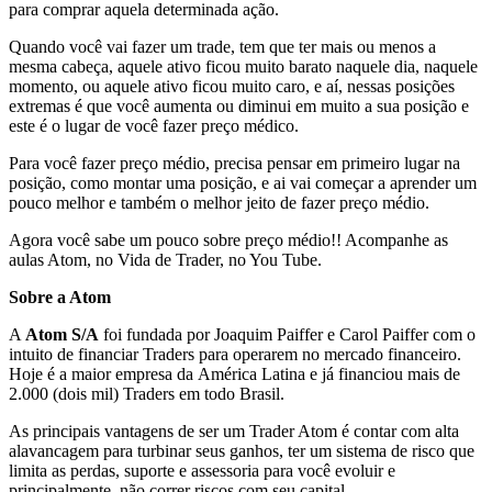
para comprar aquela determinada ação.
Quando você vai fazer um trade, tem que ter mais ou menos a
mesma cabeça, aquele ativo ficou muito barato naquele dia, naquele
momento, ou aquele ativo ficou muito caro, e aí, nessas posições
extremas é que você aumenta ou diminui em muito a sua posição e
este é o lugar de você fazer preço médico.
Para você fazer preço médio, precisa pensar em primeiro lugar na
posição, como montar uma posição, e ai vai começar a aprender um
pouco melhor e também o melhor jeito de fazer preço médio.
Agora você sabe um pouco sobre preço médio!! Acompanhe as
aulas Atom, no Vida de Trader, no You Tube.
Sobre a Atom
A
Atom
S/A
foi fundada por Joaquim Paiffer e Carol Paiffer com o
intuito de financiar Traders para operarem no mercado financeiro.
Hoje é a maior empresa da América Latina e já financiou mais de
2.000 (dois mil) Traders em todo Brasil.
As principais vantagens de ser um Trader Atom é contar com alta
alavancagem para turbinar seus ganhos, ter um sistema de risco que
limita as perdas, suporte e assessoria para você evoluir e
principalmente, não correr riscos com seu capital.