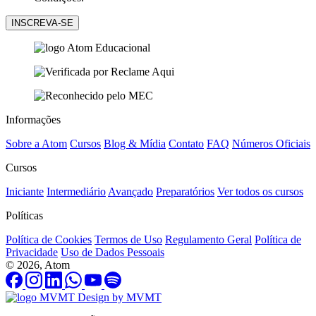
Informações
Sobre a Atom
Cursos
Blog & Mídia
Contato
FAQ
Números Oficiais
Cursos
Iniciante
Intermediário
Avançado
Preparatórios
Ver todos os cursos
Políticas
Política de Cookies
Termos de Uso
Regulamento Geral
Política de
Privacidade
Uso de Dados Pessoais
© 2026, Atom
Design by MVMT