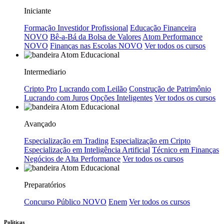
Iniciante
Formação Investidor Profissional
Educação Financeira
NOVO
Bê-a-Bá da Bolsa de Valores
Atom Performance
NOVO
Finanças nas Escolas
NOVO
Ver todos os cursos
Intermediario
Cripto Pro
Lucrando com Leilão
Construção de Patrimônio
Lucrando com Juros
Opções Inteligentes
Ver todos os cursos
Avançado
Especialização em Trading
Especialização em Cripto
Especialização em Inteligência Artificial
Técnico em Finanças
Negócios de Alta Performance
Ver todos os cursos
Preparatórios
Concurso Público
NOVO
Enem
Ver todos os cursos
Políticas