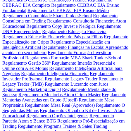
CEBRAC EJA Completo
Regulamento CEBRAC EJA Ensino
Fundamental
Regulamento CEBRAC EJA Ensino Médio
Regulamento Comunidade Shark Tank e-School
Regulamento
Consultoria em Trading
Regulamento Consultoria Financeira Atom
Educacional
Regulamento Copy Invest e Nelógica
Regulamento
DNA Empreendedor
Regulamento Educação Financeira
Regulamento Educação Financeira de Pais para Filhos
Regulamento
Especialização em Cripto
Regulamento Especialização em
Inteligência Artificial
Regulamento Finanças na Escola: Aprendendo
a cuidar do seu dinheiro
Regulamento Formação Investidor
Profissional
Regulamento Formação MBA Shark Tank e-School
Regulamento Gestão 360º
Regulamento Imersão Presencial e
Online com Alex Morais
Regulamento Inteligência Artificial para
Negócios
Regulamento Inteligência Financeira
Regulamento
Investidor Profissional
Regulamento Legacy Trader
Regulamento
Legacy Trader (TMB)
Regulamento Lucrando com Juros
Regulamento Marketing Digital
Regulamento Mentalidade do
Sucesso
Regulamento Mentorias Atom Cripto Master
Regulamento
Mentorias Avançadas em Cripto (Upsell)
Regulamento Mesa
Proprietária
Regulamento Mesa Real (Aprovados)
Regulamento O
Segredo das Milhas
Regulamento Oficial do Kit de Livros – Atom
Educacional
Regulamento Opções Inteligentes
Regulamento
Parceria Atom x Banco BTG
Regulamento Pré-Especialização em
Trading
Regulamento Programa Trainee & Sales Trading