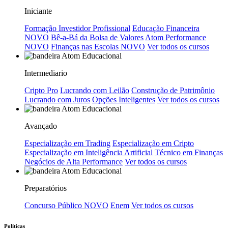
Iniciante
Formação Investidor Profissional
Educação Financeira
NOVO
Bê-a-Bá da Bolsa de Valores
Atom Performance
NOVO
Finanças nas Escolas
NOVO
Ver todos os cursos
Intermediario
Cripto Pro
Lucrando com Leilão
Construção de Patrimônio
Lucrando com Juros
Opções Inteligentes
Ver todos os cursos
Avançado
Especialização em Trading
Especialização em Cripto
Especialização em Inteligência Artificial
Técnico em Finanças
Negócios de Alta Performance
Ver todos os cursos
Preparatórios
Concurso Público
NOVO
Enem
Ver todos os cursos
Políticas