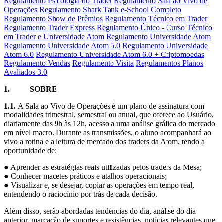
Regulamento Psicologia do Trader
Regulamento Sala ao Vivo de
Operações
Regulamento Shark Tank e-School Completo
Regulamento Show de Prêmios
Regulamento Técnico em Trader
Regulamento Trader Express
Regulamento Único - Curso Técnico
em Trader e Universidade Atom
Regulamento Universidade Atom
Regulamento Universidade Atom 5.0
Regulamento Universidade
Atom 6.0
Regulamento Universidade Atom 6.0 + Criptomoedas
Regulamento Vendas
Regulamento Visita
Regulamentos Planos
Avaliados 3.0
1. SOBRE
1.1.
A Sala ao Vivo de Operações é um plano de assinatura com
modalidades trimestral, semestral ou anual, que oferece ao Usuário,
diariamente das 9h às 12h, acesso a uma análise gráfica do mercado
em nível macro. Durante as transmissões, o aluno acompanhará ao
vivo a rotina e a leitura de mercado dos traders da Atom, tendo a
oportunidade de:
● Aprender as estratégias reais utilizadas pelos traders da Mesa;
● Conhecer macetes práticos e atalhos operacionais;
● Visualizar e, se desejar, copiar as operações em tempo real,
entendendo o raciocínio por trás de cada decisão.
Além disso, serão abordadas tendências do dia, análise do dia
anterior, marcação de suportes e resistências, notícias relevantes que