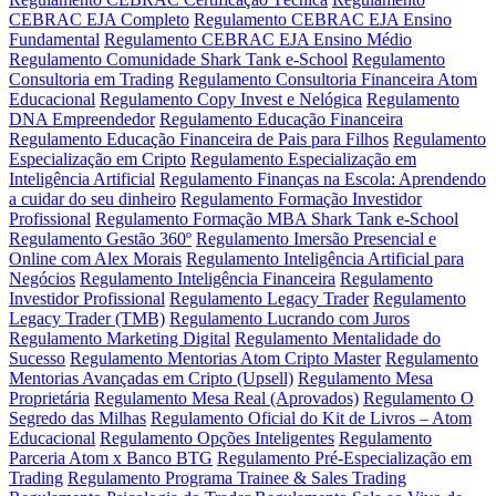
CEBRAC EJA Completo
Regulamento CEBRAC EJA Ensino
Fundamental
Regulamento CEBRAC EJA Ensino Médio
Regulamento Comunidade Shark Tank e-School
Regulamento
Consultoria em Trading
Regulamento Consultoria Financeira Atom
Educacional
Regulamento Copy Invest e Nelógica
Regulamento
DNA Empreendedor
Regulamento Educação Financeira
Regulamento Educação Financeira de Pais para Filhos
Regulamento
Especialização em Cripto
Regulamento Especialização em
Inteligência Artificial
Regulamento Finanças na Escola: Aprendendo
a cuidar do seu dinheiro
Regulamento Formação Investidor
Profissional
Regulamento Formação MBA Shark Tank e-School
Regulamento Gestão 360º
Regulamento Imersão Presencial e
Online com Alex Morais
Regulamento Inteligência Artificial para
Negócios
Regulamento Inteligência Financeira
Regulamento
Investidor Profissional
Regulamento Legacy Trader
Regulamento
Legacy Trader (TMB)
Regulamento Lucrando com Juros
Regulamento Marketing Digital
Regulamento Mentalidade do
Sucesso
Regulamento Mentorias Atom Cripto Master
Regulamento
Mentorias Avançadas em Cripto (Upsell)
Regulamento Mesa
Proprietária
Regulamento Mesa Real (Aprovados)
Regulamento O
Segredo das Milhas
Regulamento Oficial do Kit de Livros – Atom
Educacional
Regulamento Opções Inteligentes
Regulamento
Parceria Atom x Banco BTG
Regulamento Pré-Especialização em
Trading
Regulamento Programa Trainee & Sales Trading