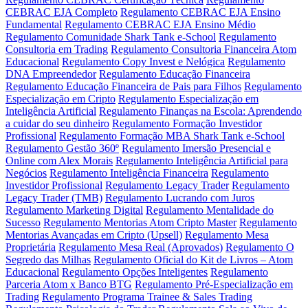
CEBRAC EJA Completo
Regulamento CEBRAC EJA Ensino
Fundamental
Regulamento CEBRAC EJA Ensino Médio
Regulamento Comunidade Shark Tank e-School
Regulamento
Consultoria em Trading
Regulamento Consultoria Financeira Atom
Educacional
Regulamento Copy Invest e Nelógica
Regulamento
DNA Empreendedor
Regulamento Educação Financeira
Regulamento Educação Financeira de Pais para Filhos
Regulamento
Especialização em Cripto
Regulamento Especialização em
Inteligência Artificial
Regulamento Finanças na Escola: Aprendendo
a cuidar do seu dinheiro
Regulamento Formação Investidor
Profissional
Regulamento Formação MBA Shark Tank e-School
Regulamento Gestão 360º
Regulamento Imersão Presencial e
Online com Alex Morais
Regulamento Inteligência Artificial para
Negócios
Regulamento Inteligência Financeira
Regulamento
Investidor Profissional
Regulamento Legacy Trader
Regulamento
Legacy Trader (TMB)
Regulamento Lucrando com Juros
Regulamento Marketing Digital
Regulamento Mentalidade do
Sucesso
Regulamento Mentorias Atom Cripto Master
Regulamento
Mentorias Avançadas em Cripto (Upsell)
Regulamento Mesa
Proprietária
Regulamento Mesa Real (Aprovados)
Regulamento O
Segredo das Milhas
Regulamento Oficial do Kit de Livros – Atom
Educacional
Regulamento Opções Inteligentes
Regulamento
Parceria Atom x Banco BTG
Regulamento Pré-Especialização em
Trading
Regulamento Programa Trainee & Sales Trading