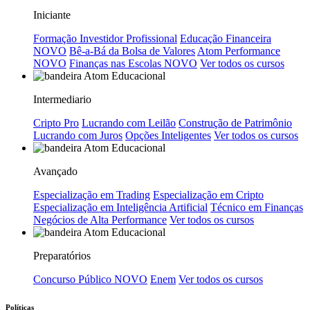
Iniciante
Formação Investidor Profissional
Educação Financeira
NOVO
Bê-a-Bá da Bolsa de Valores
Atom Performance
NOVO
Finanças nas Escolas
NOVO
Ver todos os cursos
Intermediario
Cripto Pro
Lucrando com Leilão
Construção de Patrimônio
Lucrando com Juros
Opções Inteligentes
Ver todos os cursos
Avançado
Especialização em Trading
Especialização em Cripto
Especialização em Inteligência Artificial
Técnico em Finanças
Negócios de Alta Performance
Ver todos os cursos
Preparatórios
Concurso Público
NOVO
Enem
Ver todos os cursos
Políticas