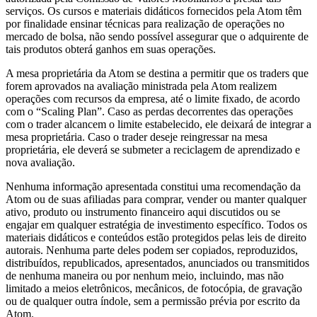
serviços. Os cursos e materiais didáticos fornecidos pela Atom têm
por finalidade ensinar técnicas para realização de operações no
mercado de bolsa, não sendo possível assegurar que o adquirente de
tais produtos obterá ganhos em suas operações.
A mesa proprietária da Atom se destina a permitir que os traders que
forem aprovados na avaliação ministrada pela Atom realizem
operações com recursos da empresa, até o limite fixado, de acordo
com o “Scaling Plan”. Caso as perdas decorrentes das operações
com o trader alcancem o limite estabelecido, ele deixará de integrar a
mesa proprietária. Caso o trader deseje reingressar na mesa
proprietária, ele deverá se submeter a reciclagem de aprendizado e
nova avaliação.
Nenhuma informação apresentada constitui uma recomendação da
Atom ou de suas afiliadas para comprar, vender ou manter qualquer
ativo, produto ou instrumento financeiro aqui discutidos ou se
engajar em qualquer estratégia de investimento específico. Todos os
materiais didáticos e conteúdos estão protegidos pelas leis de direito
autorais. Nenhuma parte deles podem ser copiados, reproduzidos,
distribuídos, republicados, apresentados, anunciados ou transmitidos
de nenhuma maneira ou por nenhum meio, incluindo, mas não
limitado a meios eletrônicos, mecânicos, de fotocópia, de gravação
ou de qualquer outra índole, sem a permissão prévia por escrito da
Atom.