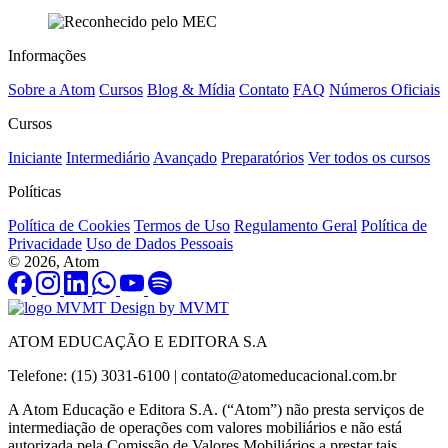
Informações
Sobre a Atom
Cursos
Blog & Mídia
Contato
FAQ
Números Oficiais
Cursos
Iniciante
Intermediário
Avançado
Preparatórios
Ver todos os cursos
Políticas
Política de Cookies
Termos de Uso
Regulamento Geral
Política de
Privacidade
Uso de Dados Pessoais
© 2026, Atom
Design by MVMT
ATOM EDUCAÇÃO E EDITORA S.A
Telefone: (15) 3031-6100 |
contato@atomeducacional.com.br
A Atom Educação e Editora S.A. (“Atom”) não presta serviços de
intermediação de operações com valores mobiliários e não está
autorizada pela Comissão de Valores Mobiliários a prestar tais