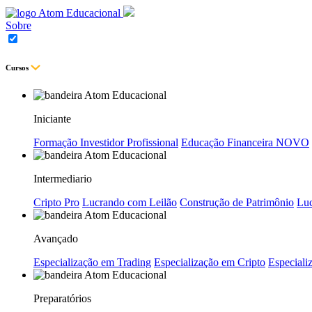
Sobre
Cursos
Iniciante
Formação Investidor Profissional
Educação Financeira
NOVO
Intermediario
Cripto Pro
Lucrando com Leilão
Construção de Patrimônio
Luc
Avançado
Especialização em Trading
Especialização em Cripto
Especializ
Preparatórios