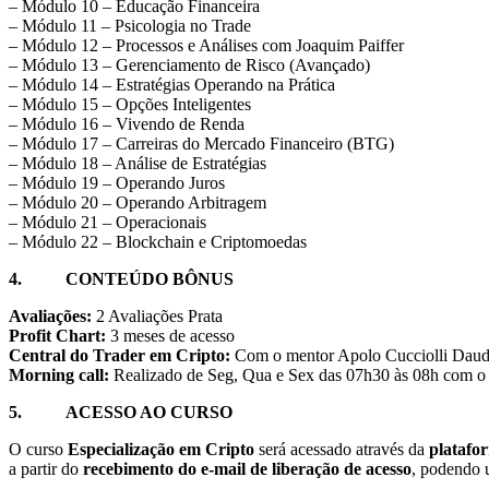
– Módulo 10 – Educação Financeira
– Módulo 11 – Psicologia no Trade
– Módulo 12 – Processos e Análises com Joaquim Paiffer
– Módulo 13 – Gerenciamento de Risco (Avançado)
– Módulo 14 – Estratégias Operando na Prática
– Módulo 15 – Opções Inteligentes
– Módulo 16 – Vivendo de Renda
– Módulo 17 – Carreiras do Mercado Financeiro (BTG)
– Módulo 18 – Análise de Estratégias
– Módulo 19 – Operando Juros
– Módulo 20 – Operando Arbitragem
– Módulo 21 – Operacionais
– Módulo 22 – Blockchain e Criptomoedas
4. CONTEÚDO BÔNUS
Avaliações:
2 Avaliações Prata
Profit Chart:
3 meses de acesso
Central do Trader em Cripto:
Com o mentor Apolo Cucciolli Dau
Morning call:
Realizado de Seg, Qua e Sex das 07h30 às 08h com o 
5.
ACESSO AO CURSO
O curso
Especialização em Cripto
será acessado através da
plataf
a partir do
recebimento do e-mail de liberação de acesso
, podendo u