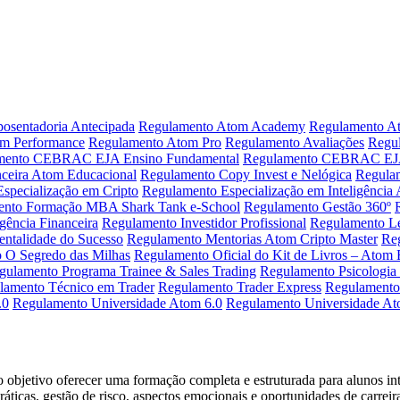
osentadoria Antecipada
Regulamento Atom Academy
Regulamento A
m Performance
Regulamento Atom Pro
Regulamento Avaliações
Regul
mento CEBRAC EJA Ensino Fundamental
Regulamento CEBRAC EJA
nceira Atom Educacional
Regulamento Copy Invest e Nelógica
Regula
specialização em Cripto
Regulamento Especialização em Inteligência Ar
ento Formação MBA Shark Tank e-School
Regulamento Gestão 360º
gência Financeira
Regulamento Investidor Profissional
Regulamento Le
ntalidade do Sucesso
Regulamento Mentorias Atom Cripto Master
Reg
 O Segredo das Milhas
Regulamento Oficial do Kit de Livros – Atom 
gulamento Programa Trainee & Sales Trading
Regulamento Psicologia 
lamento Técnico em Trader
Regulamento Trader Express
Regulamento 
.0
Regulamento Universidade Atom 6.0
Regulamento Universidade At
jetivo oferecer uma formação completa e estruturada para alunos inte
ticas, gestão de risco, aspectos emocionais e oportunidades de carreira