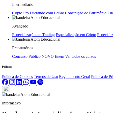
Intermediario
Cripto Pro
Lucrando com Leilão
Construção de Patrimônio
Luc
Avançado
Especialização em Trading
Especialização em Cripto
Especializ
Preparatórios
Concurso Público
NOVO
Enem
Ver todos os cursos
Políticas
Politica de Cookies
Termos de Uso
Regulamento Geral
Política de P
Informativo