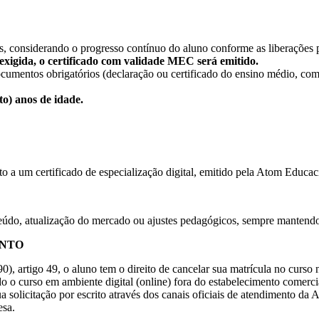
s, considerando o progresso contínuo do aluno conforme as liberações
xigida, o certificado com validade MEC será emitido.
ocumentos obrigatórios (declaração ou certificado do ensino médio, c
o) anos de idade.
to a um certificado de especialização digital, emitido pela Atom Educac
teúdo, atualização do mercado ou ajustes pedagógicos, sempre manten
ENTO
artigo 49, o aluno tem o direito de cancelar sua matrícula no curso no 
 o curso em ambiente digital (online) fora do estabelecimento comercia
ua solicitação por escrito através dos canais oficiais de atendimento 
esa.