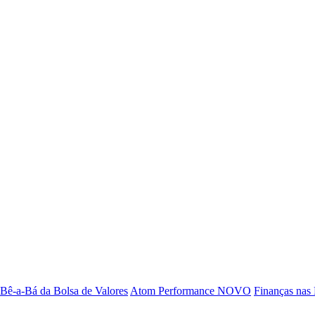
Bê-a-Bá da Bolsa de Valores
Atom Performance
NOVO
Finanças nas