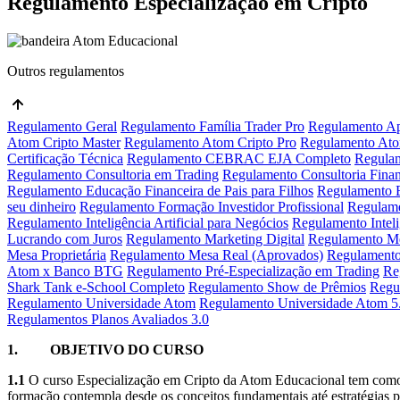
Regulamento Especialização em Cripto
Outros regulamentos
Regulamento Geral
Regulamento Família Trader Pro
Regulamento Ap
Atom Cripto Master
Regulamento Atom Cripto Pro
Regulamento Ato
Certificação Técnica
Regulamento CEBRAC EJA Completo
Regula
Regulamento Consultoria em Trading
Regulamento Consultoria Fina
Regulamento Educação Financeira de Pais para Filhos
Regulamento E
seu dinheiro
Regulamento Formação Investidor Profissional
Regulam
Regulamento Inteligência Artificial para Negócios
Regulamento Inteli
Lucrando com Juros
Regulamento Marketing Digital
Regulamento Me
Mesa Proprietária
Regulamento Mesa Real (Aprovados)
Regulamento
Atom x Banco BTG
Regulamento Pré-Especialização em Trading
Re
Shark Tank e-School Completo
Regulamento Show de Prêmios
Regu
Regulamento Universidade Atom
Regulamento Universidade Atom 5
Regulamentos Planos Avaliados 3.0
1.
OBJETIVO DO CURSO
1.1
O curso Especialização em Cripto da Atom Educacional tem como ob
formação contempla desde os conceitos fundamentais até estratégias prá