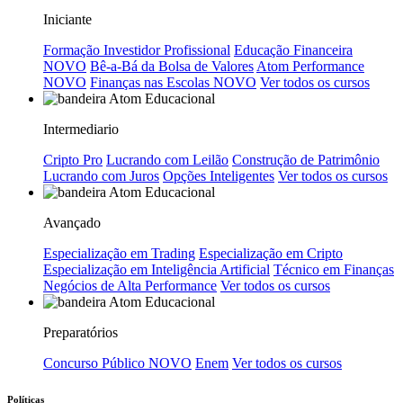
Iniciante
Formação Investidor Profissional
Educação Financeira
NOVO
Bê-a-Bá da Bolsa de Valores
Atom Performance
NOVO
Finanças nas Escolas
NOVO
Ver todos os cursos
Intermediario
Cripto Pro
Lucrando com Leilão
Construção de Patrimônio
Lucrando com Juros
Opções Inteligentes
Ver todos os cursos
Avançado
Especialização em Trading
Especialização em Cripto
Especialização em Inteligência Artificial
Técnico em Finanças
Negócios de Alta Performance
Ver todos os cursos
Preparatórios
Concurso Público
NOVO
Enem
Ver todos os cursos
Políticas