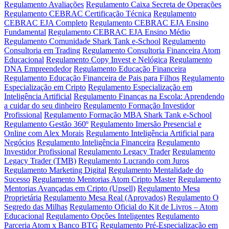
Regulamento Avaliações
Regulamento Caixa Secreta de Operações
Regulamento CEBRAC Certificação Técnica
Regulamento
CEBRAC EJA Completo
Regulamento CEBRAC EJA Ensino
Fundamental
Regulamento CEBRAC EJA Ensino Médio
Regulamento Comunidade Shark Tank e-School
Regulamento
Consultoria em Trading
Regulamento Consultoria Financeira Atom
Educacional
Regulamento Copy Invest e Nelógica
Regulamento
DNA Empreendedor
Regulamento Educação Financeira
Regulamento Educação Financeira de Pais para Filhos
Regulamento
Especialização em Cripto
Regulamento Especialização em
Inteligência Artificial
Regulamento Finanças na Escola: Aprendendo
a cuidar do seu dinheiro
Regulamento Formação Investidor
Profissional
Regulamento Formação MBA Shark Tank e-School
Regulamento Gestão 360º
Regulamento Imersão Presencial e
Online com Alex Morais
Regulamento Inteligência Artificial para
Negócios
Regulamento Inteligência Financeira
Regulamento
Investidor Profissional
Regulamento Legacy Trader
Regulamento
Legacy Trader (TMB)
Regulamento Lucrando com Juros
Regulamento Marketing Digital
Regulamento Mentalidade do
Sucesso
Regulamento Mentorias Atom Cripto Master
Regulamento
Mentorias Avançadas em Cripto (Upsell)
Regulamento Mesa
Proprietária
Regulamento Mesa Real (Aprovados)
Regulamento O
Segredo das Milhas
Regulamento Oficial do Kit de Livros – Atom
Educacional
Regulamento Opções Inteligentes
Regulamento
Parceria Atom x Banco BTG
Regulamento Pré-Especialização em